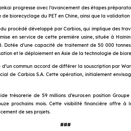
ankai progresse avec l’avancement des étapes préparatoir
 de biorecyclage du PET en Chine, ainsi que la validation
du procédé développé par Carbios, qui implique des tra
a mise en service de cette première usine, située à Haini
28. Dotée d’une capacité de traitement de 50 000 tonnes 
isation et le déploiement en Asie de la technologie de b
é d’un commun accord de différer la souscription par Wa
ocial de Carbios S.A. Cette opération, initialement envisa
de trésorerie de 59 millions d’euros en position Groupe 
ze prochains mois. Cette visibilité financière offre à 
ncement de ses projets.
###