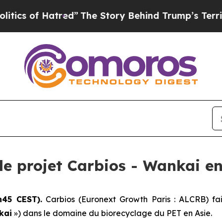
f Hatred”
The Story Behind Trump’s Terrible Appr
le projet Carbios - Wankai e
h45 CEST).
Carbios (Euronext Growth Paris : ALCRB) fai
kai
») dans le domaine du biorecyclage du PET en Asie.