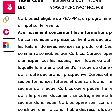
Ticker Code
Euronext Growth: ALCRB
LEI
969500M2RCIWO4NO5F08
Carbios est éligible au PEA-PME, un programme 
d'impôt sur le revenu.
Avertissement concernant les informations pr
Ce communiqué de presse contient des déclarati
les faits et données énoncés se produiront. Ce
comme raisonnables par Carbios. Carbios opèr
d'anticiper tous les risques, incertitudes ou au
laquelle la matérialisation d'un risque ou d'un
dans toute déclaration prospective. Carbios atti
ses performances futures et que sa situation fina
secteur dans lequel Carbios opère peuvent être
dans le présent document. En outre, même si la s
secteur dans lequel Carbios opère sont confor
constituer une indication fiable des résultats ou