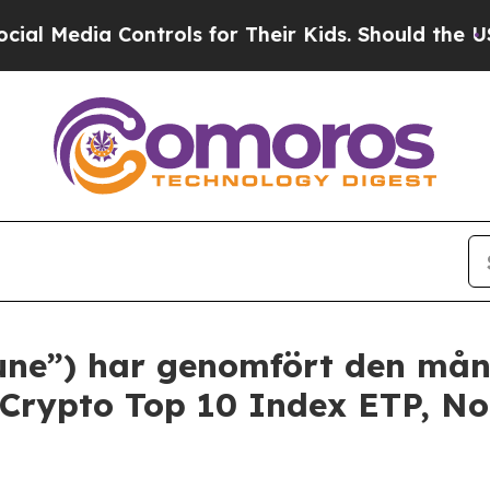
a Controls for Their Kids. Should the US?
The Pen
tune”) har genomfört den mån
 Crypto Top 10 Index ETP, No