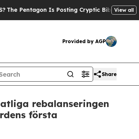
tagon Is Posting Cryptic Biblical Messages on S
View all
Provided by AGP
Share
atliga rebalanseringen
rdens första