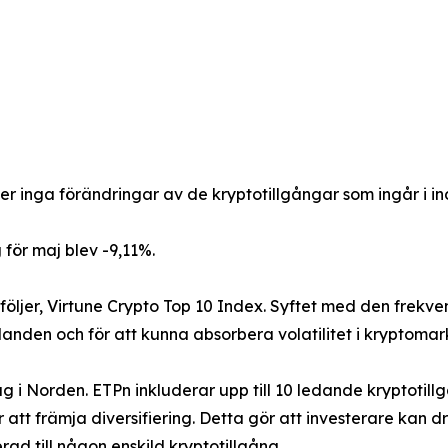
inga förändringar av de kryptotillgångar som ingår i in
för maj blev -9,11%.
följer, Virtune Crypto Top 10 Index. Syftet med den frekve
nden och för att kunna absorbera volatilitet i kryptomark
lag i Norden. ETPn inkluderar upp till 10 ledande kryptot
 att främja diversifiering. Detta gör att investerare kan 
d till någon enskild kryptotillgång.