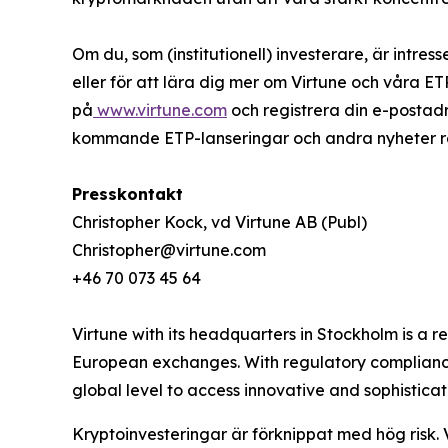
Om du, som (institutionell) investerare, är intres
eller för att lära dig mer om Virtune och våra E
på
www.virtune.com
och registrera din e-postad
kommande ETP-lanseringar och andra nyheter rela
Presskontakt
Christopher Kock, vd Virtune AB (Publ)
Christopher@virtune.com
+46 70 073 45 64
Virtune with its headquarters in Stockholm is a
European exchanges. With regulatory compliance,
global level to access innovative and sophistica
Kryptoinvesteringar är förknippat med hög risk. 