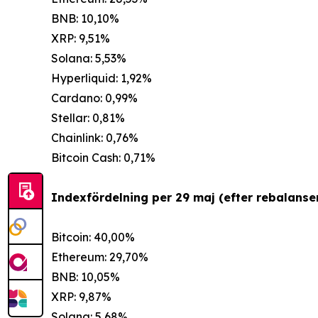
BNB: 10,10%
XRP: 9,51%
Solana: 5,53%
Hyperliquid: 1,92%
Cardano: 0,99%
Stellar: 0,81%
Chainlink: 0,76%
Bitcoin Cash: 0,71%
Indexfördelning per 29 maj (efter rebalanser
Bitcoin: 40,00%
Ethereum: 29,70%
BNB: 10,05%
XRP: 9,87%
Solana: 5,68%