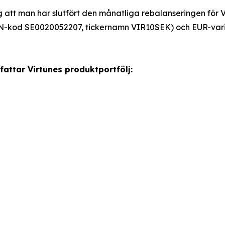
 att man har slutfört den månatliga rebalanseringen för 
N-kod SE0020052207, tickernamn VIR10SEK) och EUR-var
attar Virtunes produktportfölj: