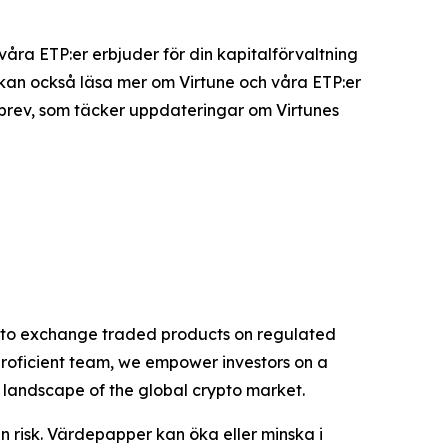
 våra ETP:er erbjuder för din kapitalförvaltning
u kan också läsa mer om Virtune och våra ETP:er
sbrev, som täcker uppdateringar om Virtunes
rypto exchange traded products on regulated
proficient team, we empower investors on a
g landscape of the global crypto market.
n risk. Värdepapper kan öka eller minska i