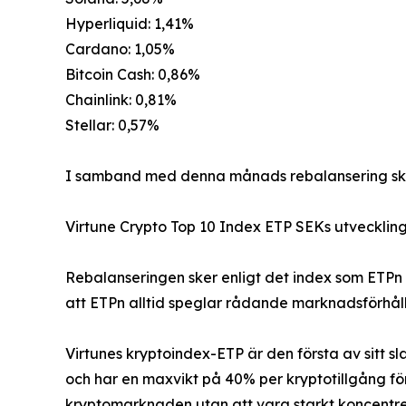
Hyperliquid: 1,41%
Cardano: 1,05%
Bitcoin Cash: 0,86%
Chainlink: 0,81%
Stellar: 0,57%
I samband med denna månads rebalansering sker 
Virtune Crypto Top 10 Index ETP SEKs utveckling 
Rebalanseringen sker enligt det index som ETPn 
att ETPn alltid speglar rådande marknadsförhålla
Virtunes kryptoindex-ETP är den första av sitt s
och har en maxvikt på 40% per kryptotillgång för
kryptomarknaden utan att vara starkt koncentrera