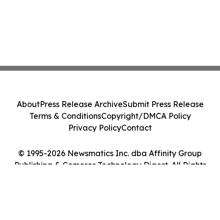
About
Press Release Archive
Submit Press Release
Terms & Conditions
Copyright/DMCA Policy
Privacy Policy
Contact
© 1995-2026 Newsmatics Inc. dba Affinity Group
Publishing & Comoros Technology Digest. All Rights
Reserved.
Cookie Settings / Your Privacy Choices