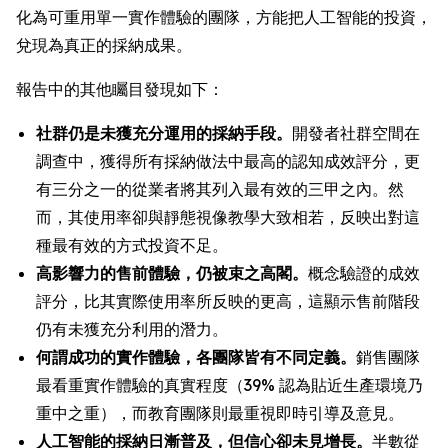
化為可重用單一實作體驗的團隊，方能把人工智能的投資，
兌現為真正的採納成果。
報告中的其他矚目發現如下：
社群仍是未獲充分運用的採納手段。
開發者社群空間在
調查中，獲得所有採納做法中最高的認知成效評分，更
有三分之一的從業者將其列入最有效的三甲之內。然
而，其使用率卻與靜態視像教學大致相若，反映出對這
種最有效的方式投資不足。
高影響力的售前體驗，仍被束之高閣。
概念驗證的成效
評分，比其實際使用率所反映的更高，這顯示售前階段
仍有未獲充分利用的潛力。
何謂成功的實作體驗，各團隊皆有不同定義。
銷售團隊
最看重實作體驗的真實程度（39% 認為貼近生產環境乃
重中之重），而教育團隊則最重視即時引導及意見。
人工智能的採納日漸普及，但信心卻未見增長。
半數從