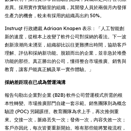
差異。採用實作實驗室的組織，其開發人員於兩個月內發揮
生產力的機會，較未有採用的組織高出約 50%。
Instruqt 行政總裁 Adriaan Knapen 表示：「人工智能創
新的速度，從根本上改變了軟件公司對採納的看法。下一波
創新浪潮尚未湧至，組織卻比以往更難擠出時間，協助客戶
理解、評估和採納新功能。脫穎而出的企業，並非急於堆疊
功能的那些。真正勝出的公司，懂得整合市場推廣、銷售與
教育，讓客戶能真正觸及單一實作體驗。」
採納差距現在已成為營運鴻溝
報告勾勒出企業對企業 (B2B) 軟件公司營運模式所需的根
本性轉變。市場推廣部門自建一套示範。銷售團隊則為概念
驗證 (POC) 另闢蹊徑。教育團隊為求上手，再次推倒重
來。交接一次，脈絡丟失一次；發佈一次，內容失效一次；
客戶亦因此，每次皆要重新開始。唯有那些能將繁複流程，