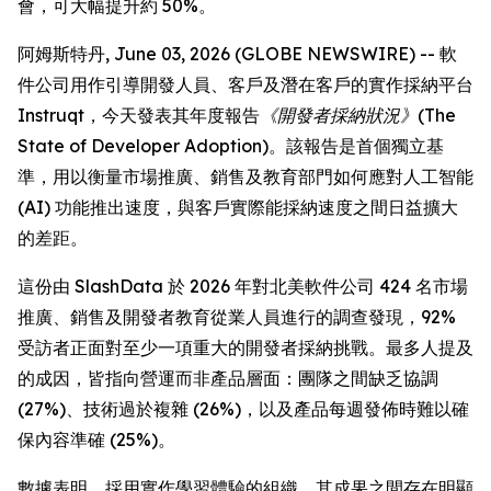
會，可大幅提升約 50%。
阿姆斯特丹, June 03, 2026 (GLOBE NEWSWIRE) -- 軟
件公司用作引導開發人員、客戶及潛在客戶的實作採納平台
Instruqt，今天發表其年度報告
《開發者採納狀況》(The
State of Developer Adoption)
。該報告是首個獨立基
準，用以衡量市場推廣、銷售及教育部門如何應對人工智能
(AI) 功能推出速度，與客戶實際能採納速度之間日益擴大
的差距。
這份由 SlashData 於 2026 年對北美軟件公司 424 名市場
推廣、銷售及開發者教育從業人員進行的調查發現，92%
受訪者正面對至少一項重大的開發者採納挑戰。最多人提及
的成因，皆指向營運而非產品層面：團隊之間缺乏協調
(27%)、技術過於複雜 (26%)，以及產品每週發佈時難以確
保內容準確 (25%)。
數據表明，採用實作學習體驗的組織，其成果之間存在明顯