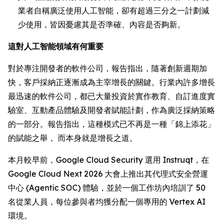
業者自稱廣泛使用人工智能，卻有超過三分之一計劃減
少使用，皆因憂慮其是否準確、內容是否夠新。
這對人工智能領域有何重要
對於專注開發者的軟件公司，報告指出，隨著創新週期加
快，客戶採納正逐漸成為主宰增長的關鍵。行業內許多增長
最迅速的軟件公司，都已大量投資於實作教育、自訂進度實
驗室、互動產品體驗及開發者賦能計劃，作為廣泛採納策略
的一部分。報告指出，這種模式已不再是一種「錦上添花」
的賦能之舉， 而本身就是增長之道。
本月較早前，Google Cloud Security 選用 Instruqt，在
Google Cloud Next 2026 大會上推出其代理式安全營運
中心 (Agentic SOC) 體驗，並於一個工作坊內培訓了 50
名從業人員，每位參與者均獲分配一個專用的 Vertex AI
環境。